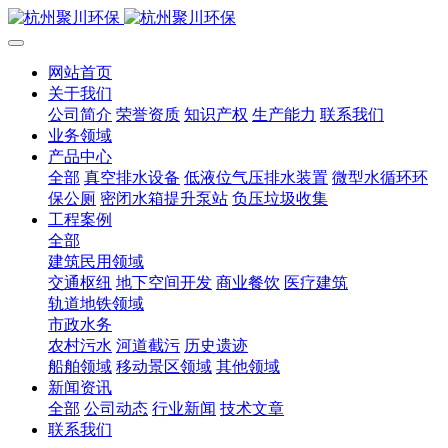
网站首页
关于我们
公司简介
荣誉资质
知识产权
生产能力
联系我们
业务领域
产品中心
全部
真空排水设备
低液位气压排水装置
微型水循环环
保公厕
密闭水箱提升泵站
负压垃圾收集
工程案例
全部
建筑民用领域
交通枢纽
地下空间开发
商业餐饮
医疗建筑
轨道地铁领域
市政水务
农村污水
河道截污
历史遗迹
船舶领域
移动景区领域
其他领域
新闻资讯
全部
公司动态
行业新闻
技术文章
联系我们