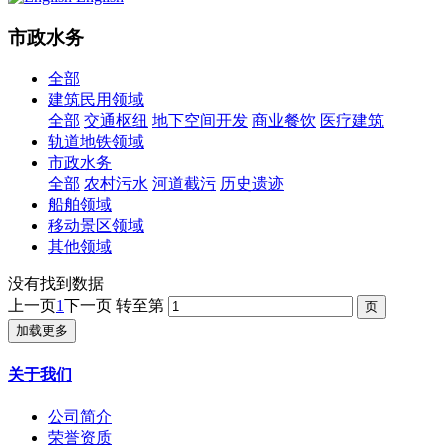
市政水务
全部
建筑民用领域
全部
交通枢纽
地下空间开发
商业餐饮
医疗建筑
轨道地铁领域
市政水务
全部
农村污水
河道截污
历史遗迹
船舶领域
移动景区领域
其他领域
没有找到数据
上一页
1
下一页
转至第
加载更多
关于我们
公司简介
荣誉资质