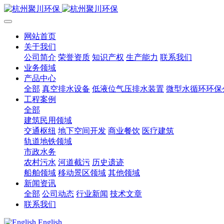
网站首页
关于我们
公司简介
荣誉资质
知识产权
生产能力
联系我们
业务领域
产品中心
全部
真空排水设备
低液位气压排水装置
微型水循环环保
工程案例
全部
建筑民用领域
交通枢纽
地下空间开发
商业餐饮
医疗建筑
轨道地铁领域
市政水务
农村污水
河道截污
历史遗迹
船舶领域
移动景区领域
其他领域
新闻资讯
全部
公司动态
行业新闻
技术文章
联系我们
English